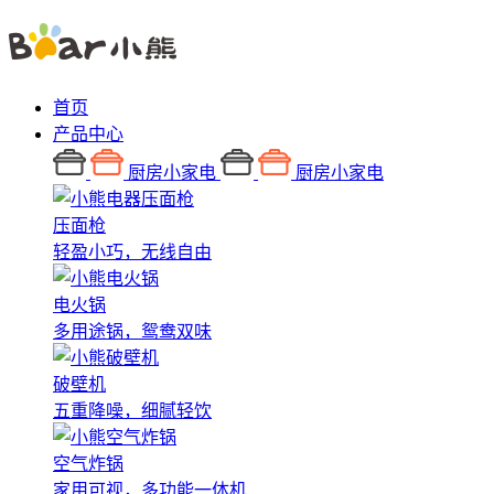
首页
产品中心
厨房小家电
厨房小家电
压面枪
轻盈小巧，无线自由
电火锅
多用途锅，鸳鸯双味
破壁机
五重降噪，细腻轻饮
空气炸锅
家用可视，多功能一体机