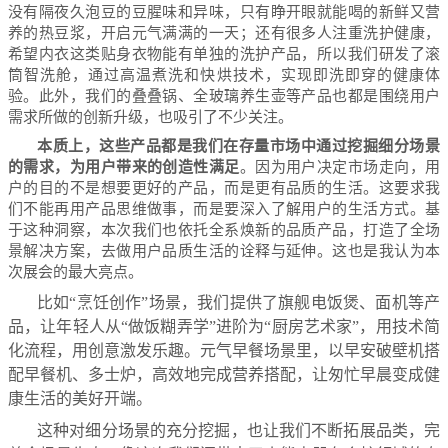
没有隔夜久泡豆的豆腥味和异味，只有睁开眼就能喝的新鲜又营
养的热豆浆，开启元气满满的一天；还有很多人注重洗护健康，
希望内衣这类贴身衣物能有单独的洗护产品，所以我们研发了滚
筒智洗舱，通过高温煮洗和快烘技术，实现即洗即穿的健康体
验。此外，我们的叠叠锅、全玻璃养生壶等产品也都是围绕用户
需求所做的创新升级，也吸引了不少关注。
本质上，这些产品都是我们在存量市场中通过挖掘细分场景
的需求，为用户带来的创造性满足
。因为用户决定市场走向，用
户的目的不是想要更好的产品，而是更有品质的生活。这要求我
们不能再用产品思维做事，而是要深入了解用户的生活方式。基
于这种洞察，本次我们也依托全系焕新的品质产品，打造了全场
景解决方案，去做用户品质生活的诠释与延伸。这也是我认为本
次展会的最大亮点。
比如“烹饪创作”场景，我们提供了旗舰电饭煲、面机等产
品，让年轻人从“做饭糊弄学”进阶为“厨房艺术家”，用技术简
化流程，用创意激发乐趣。元气早餐场景里，以早安破壁机搭
配早餐机、多士炉，高效地完成营养搭配，让匆忙早晨变成健
康生活的美好开端。
这种对细分场景的充分挖掘，也让我们不断拓展品类，完