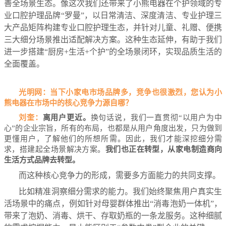
善全场景生态。像这次我们还带来了小熊电器在个护领域的专
业口腔护理品牌“罗曼”，以日常清洁、深度清洁、专业护理三
大产品矩阵构建专业口腔护理生态，并针对儿童、礼赠、便携
三大细分场景推出适配解决方案。这种生态延伸，有助于我们
进一步搭建“厨房+生活+个护”的全场景闭环，实现品质生活的
全面覆盖。
光明网：当下小家电市场品牌多，竞争也很激烈，您认为小
熊电器在市场中的核心竞争力源自哪？
刘奎：
离用户更近。
换句话说，我们一直贯彻“以用户为中
心”的企业宗旨，所有的布局，也都是从用户角度出发，只为做到
更懂用户，了解他们的所想所需。因此，我们才能深挖细分需
求，搭建起全场景解决方案。
我们也正在转型，从家电制造商向
生活方式品牌去转型。
而这种核心竞争力的形成，需要多方面能力的共同支撑。
比如精准洞察细分需求的能力。我们始终聚焦用户真实生
活场景中的痛点，例如针对母婴群体推出“消毒泡奶一体机”，
带来了泡奶、消毒、烘干、存取奶瓶的一条龙服务。这种细腻