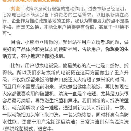
者对小家电的升级需求和换新？
刘奎
：
政策本身就有很强的推动作用。过去市场已经证明，
旧家电已经不能满足当下消费者的生活需求，以旧换新势在必
行。
企业作为推动政策落地的主体，我认为需要发力的点不是换
不换，而是怎么换，才能让用户换得更有价值，甚至于“非换不
可”。
目前，小熊电器所做的，就是站在用户立场考虑问题，做
更好的产品体验和更优质的换新福利，告诉用户，
你想要的生
活方式，在小熊这里都能找到
。
比如，用户想换电饭煲，他最关心的点一定是口感好、焖
得快。所以我们参与换新的电饭煲在这两方面做出了重点升
级，不仅能保留米饭的营养口感还大大缩短了煮米饭的时间，
而且用户不需要提前泡米，就能煮出健康杂粮饭。再比如现在
大家都很喜欢用的破壁机，清洗一直是个难题，尤其是刀头很
容易藏污纳垢，导致滋生细菌和异味。我们创新的可拆洗破壁
机，就完美解决了这一难题，通过创新刀头可拆设计，一拨、
一取就能把刀头拿下来冲洗，一装又能恢复，同时杯身有高防
水性能，更便于用户定期深度清洁；日常清洁则有高温清洗
+热烘除菌模式，很省事。