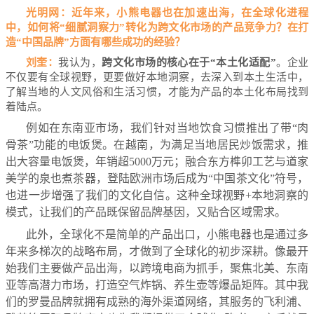
光明网：近年来，小熊电器也在加速出海，在全球化进程
中，如何将“细腻洞察力”转化为跨文化市场的产品竞争力？在打
造“中国品牌”方面有哪些成功的经验？
刘奎：
我认为，
跨文化市场的核心在于“本土化适配”
。企业
不仅要有全球视野，更要做好本地洞察，去深入到本土生活中，
了解当地的人文风俗和生活习惯，才能为产品的本土化布局找到
着陆点。
例如在东南亚市场，我们针对当地饮食习惯推出了带“肉
骨茶”功能的电饭煲。在越南，为满足当地居民炒饭需求，推
出大容量电饭煲，年销超5000万元；融合东方榫卯工艺与道家
美学的泉也煮茶器，登陆欧洲市场后成为“中国茶文化”符号，
也进一步增强了我们的文化自信。这种全球视野+本地洞察的
模式，让我们的产品既保留品牌基因，又贴合区域需求。
此外，全球化不是简单的产品出口，小熊电器也是通过多
年来多梯次的战略布局，才做到了全球化的初步深耕。像最开
始我们主要做产品出海，以跨境电商为抓手，聚焦北美、东南
亚等高潜力市场，打造空气炸锅、养生壶等爆品矩阵。其中我
们的罗曼品牌就拥有成熟的海外渠道网络，其服务的飞利浦、