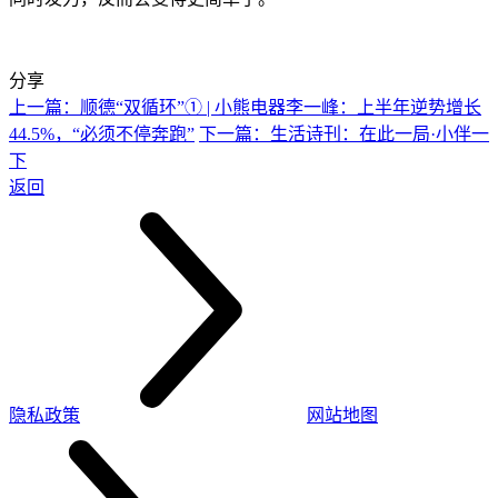
分享
上一篇：顺德“双循环”① | 小熊电器李一峰：上半年逆势增长
44.5%，“必须不停奔跑”
下一篇：生活诗刊：在此一局·小伴一
下
返回
隐私政策
网站地图