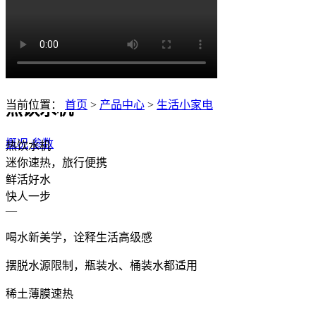
当前位置：
首页
>
产品中心
>
生活小家电
热饮水机
概况
参数
热饮水机
迷你速热，旅行便携
鲜活好水
快人一步
—
喝水新美学，诠释生活高级感
摆脱水源限制，瓶装水、桶装水都适用
稀土薄膜速热