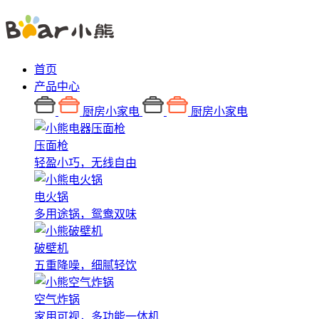
首页
产品中心
厨房小家电
厨房小家电
压面枪
轻盈小巧，无线自由
电火锅
多用途锅，鸳鸯双味
破壁机
五重降噪，细腻轻饮
空气炸锅
家用可视，多功能一体机