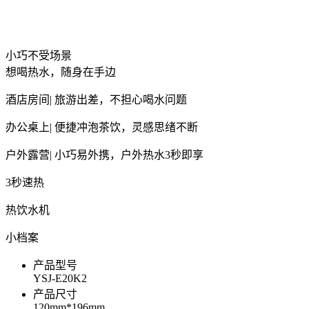
小巧不受场景
想喝热水，随身在手边
酒店房间| 旅游出差，不担心喝水问题
办公桌上| 便捷冲泡茶饮，灵感思绪不断
户外露营| 小巧易外携，户外热水3秒即享
3秒速热
热饮水机
小档案
产品型号
YSJ-E20K2
产品尺寸
120mm*196mm