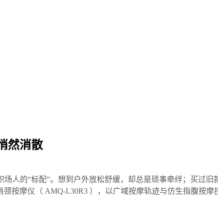
悄然消散
职场人的“标配”。想到户外放松舒缓，却总是琐事牵绊；买过旧
按摩仪（ AMQ-L30R3 ），以广域按摩轨迹与仿生指腹