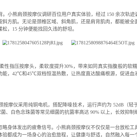
。小熊肩颈按摩仪调研百位用户真实体验，经过 150 余次轨迹
按斜方肌。无论是颈椎区域、斜角肌，还是肩背肌肉，都能被全
松，15 分钟便能找回久违的舒坦。
柔性指压按摩头，柔软度提升30%，带来如同真实指腹般的软
能，42℃和45℃双档恒温热敷，让热度直达酸痛根源，促进
按摩仪采用纯铜电机，搭配降噪技术，运行声约为 52dB（
球菌、白色念珠菌等常见细菌的抗菌率高达 90% 以上，长效抑
忽略身体发出的疲惫信号。小熊肩颈按摩仪不仅仅是一台放松工
体验都成为一场身心的治愈旅程，让健康与舒适，自然融入每一