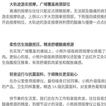
大轨迹游走按摩，广域覆盖肩颈部位
普通的按摩仪往往只能定点颈椎按摩，无法顾及酸痛的肩背
游走按摩轨迹，上侧以八字大范围拿捏颈部，下侧强劲揉捏推
开启按摩档位，大轨迹的游走按摩将积攒的酸痛与僵硬一点点揉
柔性仿生指腹按压，精准舒缓酸痛根源
在实现广域覆盖的基础上，小熊升级版肩颈按摩仪搭载了
肉。更贴心的是，小熊升级版肩颈按摩仪还配备了远红外艾灸功
生指腹按压推拿，有效舒缓肌肉紧张和酸胀痛感。
轻音运行与抗菌面料，于细微处更显贴心
在办公室使用按摩仪，最怕噪音打扰同事。小熊升级版肩颈
的产品，卫生同样重要。精选 5A 级抗菌面料，对金黄色葡萄
快节奏的生活里，我们总在为工作和家庭奔波，往往容易
酸痛根源的精度，到细节设计的深度，小熊肩颈按摩仪让每次