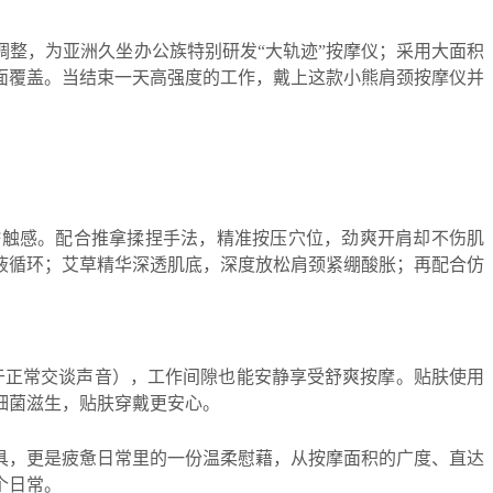
调整，为亚洲久坐办公族特别研发“大轨迹”按摩仪；采用大面积
面覆盖。当结束一天高强度的工作，戴上这款小熊肩颈按摩仪并
糯触感。配合推拿揉捏手法，精准按压穴位，劲爽开肩却不伤肌
血液循环；艾草精华深透肌底，深度放松肩颈紧绷酸胀；再配合仿
轻于正常交谈声音），工作间隙也能安静享受舒爽按摩。贴肤使用
制细菌滋生，贴肤穿戴更安心。
具，更是疲惫日常里的一份温柔慰藉，从按摩面积的广度、直达
个日常。