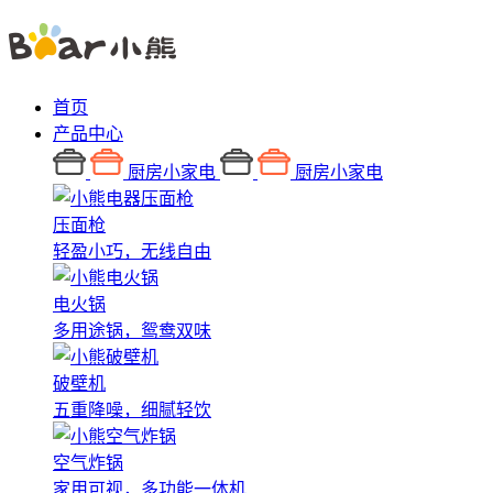
首页
产品中心
厨房小家电
厨房小家电
压面枪
轻盈小巧，无线自由
电火锅
多用途锅，鸳鸯双味
破壁机
五重降噪，细腻轻饮
空气炸锅
家用可视，多功能一体机