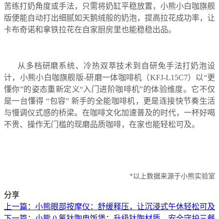
苦练打奶角度或手法，只需将奶缸平稳放置，小熊小白咖旗舰
版便能自动打出细腻如天鹅绒般的奶泡，提高拉花成功率，让
卡布奇诺和拿铁拉花在自家厨房里也能稳稳出品。
从多档研磨系统、冷热双萃技术到自研免手法打奶泡设
计，小熊小白咖旗舰版-研磨一体咖啡机（KFJ-L15C7）以“更
懂你”的姿态重新定义“入门进阶咖啡机”的体验维度。它不仅
是一台懂得 “包容” 新手的全能咖啡机，更是连接快节奏生活
与慢调仪式感的桥梁。在咖啡文化加速普及的时代，一杯好喝
不贵、操作无门槛的现磨品质咖啡，在家也能轻松可及。
*以上数据来源于小熊实验室
分享
上一篇：小熊眼部按摩仪：舒缓释压，让沉浸式午休轻松可及
下一篇：小熊 0 氟钛陶电饭煲：升级钛陶材质，安全守护三餐