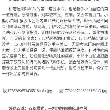
研磨是咖啡风味的第一道分水岭，也是新手小白面临的第
一道课题，研磨过粗，则萃取不足；过细，又会焦苦涩口。小
熊小白咖-旗舰版创新内置18档可调研磨系统，轻松适配不同
豆种与萃取方式，帮助新手用户攻克制咖的第一道难题。
研磨
仓贴心印有刻度指引，让咖啡研磨过程从经验沉淀，量化为清
晰、可见的刻度表：3-12档匹配醇正意式，12-15档搞定清爽
冷萃，15-18档则留给惬意的手冲美式。无需考究研磨时间或
力度，只需手动轻轻一调，便能精准把握研磨度。
针对传统磨
豆机容易飞粉、残粉氧化影响风味的痛点，小熊小白咖旗舰版
搭载了双专利加持的防堵防飞粉系统，配合磁吸拆洗设计，研
磨仓及上刀盘部分可实现“一键拆洗”，拒绝旧粉串味，确保每
一杯出品都纯粹鲜香。
冷热双萃：双萃模式，一机切换四季风味曲线