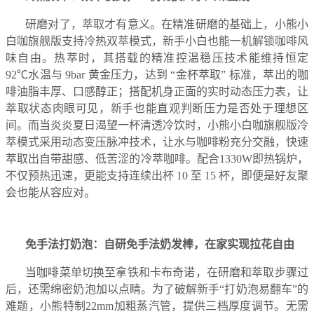
研磨对了，萃取才有意义。在精准研磨的基础上，小熊小
白咖旗舰版支持冷热双萃模式，新手小白也能一机解锁咖啡风
味自由。热萃时，其搭载的精准控温稳压技术能维持恒定
92℃水温与 9bar 黄金压力，达到 “金杯萃取” 标准，萃出的咖
啡油脂丰厚、口感醇正；搭配机身正面的实时动态压力表，让
萃取状态肉眼可见，新手也能直观判断压力是否处于理想区
间。
而当炎炎夏日渴望一杯清透冷饮时，小熊小白咖旗舰版冷
萃模式采用动态变压脉冲技术，让水与咖啡粉充分交融，快速
萃取出自带甜感、低苦涩的冷萃咖啡。配合1330W即热锅炉，
不仅预热迅速，更能支持连续出杯 10 至 15 杯，即便是好友聚
会也能从容应对。
免手法打奶泡：自研免手法奶发棒，在家实现拉花自由
当咖啡菜单切换至拿铁和卡布奇诺，在研磨和萃取步骤过
后，还需绵密奶泡加以点睛。为了破解新手“打奶泡易翻车”的
难题，小熊特制22mm加粗蒸汽管，提供三档厚度调节。无需