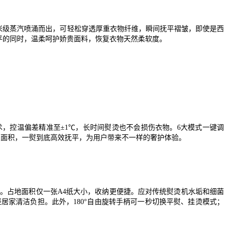
n的纳米级蒸汽喷涌而出，可轻松穿透厚重衣物纤维，瞬间抚平褶皱，即使是西
抚平的同时，温柔呵护娇贵面料，恢复衣物天然柔软度。
术，控温偏差精准至±1℃，长时间熨烫也不会损伤衣物。6大模式一键调
熨烫面积，一熨到底高效抚平，为用户带来不一样的奢护体验。
。占地面积仅一张A4纸大小，收纳更便捷。应对传统熨烫机水垢和细菌
家清洁负担。此外，180°自由旋转手柄可一秒切换平熨、挂烫模式；