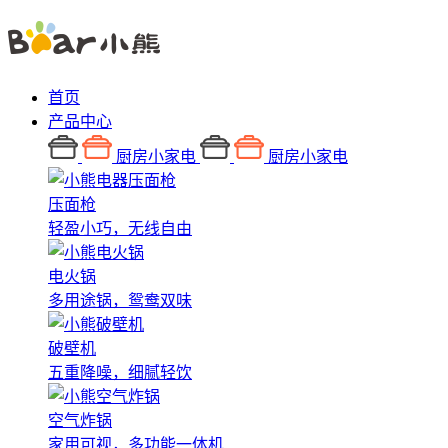
首页
产品中心
厨房小家电
厨房小家电
压面枪
轻盈小巧，无线自由
电火锅
多用途锅，鸳鸯双味
破壁机
五重降噪，细腻轻饮
空气炸锅
家用可视，多功能一体机