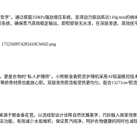
”。通过搭载350kPa强劲增压系统，澎湃动力驱动高达110g/mi
TC温控系统，确保蒸汽高效稳定输出，即熨即穿无水渍，在深层渗透、高效
”，更是衣物的“私人护理师”。小熊郁金香熨烫护理机采用AI恒温精控技
娇贵材质也能放心熨。双层发热熨烫板受热更均匀，配合13271cm²
来源于郁金香花苞，以流线型设计诠释自然优雅美学，巧妙融入居家场景
洁功能，有效减少水垢堆积，保证蒸汽纯净，呵护衣物健康的同时也减轻居