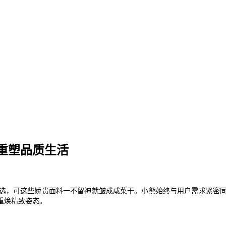
重塑品质生活
选，可这些娇贵面料一不留神就皱成咸菜干。小熊始终与用户需求紧密
重焕精致姿态。