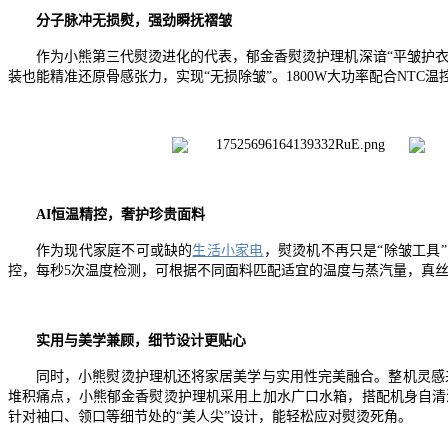
分子脉冲无损熨，强劲瞬抚褶皱
作为小熊第三代熨烫进化的代表，郁金香熨烫护理机深谙“平皱护衣哲学
装也能精准还原骨感张力，实现“无损除皱”。1800W大功率配合N
AI
恒温精控，奢护珍贵面料
作为现代家庭不可或缺的
生活小家电
，熨烫机不再只是“除皱工具
控，每秒5次温度检测，可根据不同面料匹配适宜的温度与蒸汽量，真丝等
实用与美学兼顾，细节设计更贴心
同时，小熊熨烫护理机还将家居美学与实用性完美融合。整机灵感
堆积痛点，小熊郁金香熨烫护理机采用上加水广口水箱，搭配机身自清
针对袖口、领口等细节处的“美人尖”设计，能轻松应对熨烫死角。