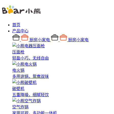
首页
产品中心
厨房小家电
厨房小家电
压面枪
轻盈小巧，无线自由
电火锅
多用途锅，鸳鸯双味
破壁机
五重降噪，细腻轻饮
空气炸锅
家用可视，多功能一体机