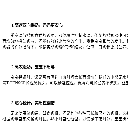
1.高速双向摇奶，妈妈更安心
受室温与摇奶方式的影响，即便精准控制水温，传统的摇奶器也可
而均匀地摇动奶液，还能有效减少气泡的产生，避免宝宝胀气的发生。
奶器的充分摇匀下，能够实现奶粉0气泡0结块，让每一口奶都更加营养
2.高效暖奶，宝宝不用等
宝宝哭闹时
，您是否为
母乳加热时间太长
而烦恼？我们的小熊无水
置
T-
T
ENSOR的温感探头，可以精准控
温
，保障
母乳
的营养不流失，让
3.贴心设计，实用性翻倍
无论使用储奶袋、凹底奶瓶，还是其他各种形状和尺寸的奶瓶，这
根据奶量自定义暖奶时长
。
48小时自动恒温，
即使是午夜时分，宝宝也