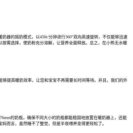
暖奶器的摇奶模式，以
450r/分钟进行360°双向高速旋转，不仅能够迅速
以按需选择，使奶粉充分溶解，让营养全面释放。总之，在小熊无水暖
，能够提高暖奶效率，让您和宝宝不再
需要长时间
等待。并且，我们的外
5-76mm的奶瓶，确保不同大小的奶瓶都能稳固地放置在暖奶器上
，
还能
宝妈而言，虽然睡不了整觉，但是半夜喂养变得更轻松了。