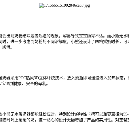
能会出现奶粉结块或者起泡的现象，容易导致宝宝
肠胃不适
。而小熊无水
同时，进一步考虑到奶粉的不同溶解度，小熊还设计了四档摇奶时长，可
、顺滑。
暖奶器采用
PTC热风3D立体环绕技术，放入奶瓶即可迅速进入加热状态
宝宝喝到健康、安全的
母乳
。
款小熊无水暖奶器都能轻松应对。特别设计的弹性卡槽可以兼容直径为
5
能随时喝上暖暖的奶
，这一贴心的设计无疑增加了产品的实用性
。
对宝爸