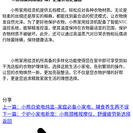
小熊家用挂烫机提供五档模式，轻松应对各种衣物材质。无论是
轻柔的丝绸还是厚实的棉麻，都能找到最合适的熨烫模式，让衣物焕
发自然光泽。为了更好地保护衣物，小熊家用挂烫机配备了智能
NTC
温控系统，能够精准控温，使其温度保持在衣物最适宜的范围，
保护
衣物材质不被破坏
。此外，还可以通过高温蒸汽对日常衣物和玩偶进
行除菌除螨，保持健康洁净。
小熊家用挂烫机
所具备的多样化功能
使得您在家中即可享受到如
干洗店般的衣物护理体验。
选择这款生活小家电
，
告别繁琐的操作，
让您的衣物焕然一新，更加亮丽整洁。它不仅是您衣物护理的好帮
手，更是您追求
精致家居
生活的理想选择。
分享
上一篇：小熊白瓷电炖盅--家庭必备小家电，辅食养生两不误
下一篇：个护小家电新宠：小熊颈椎按摩仪，舒缓疲劳新选择
返回