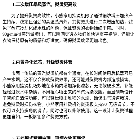
1.二次增压暴风蒸汽，熨烫更高效
为了提升熨烫高效性，
小熊家用挂烫机
除了通过锅炉增压加热产
生持续、稳定且强劲的高温蒸汽外，其熨烫头进行二次增压加热，避
免了蒸汽冷却化成水珠的问题，保证熨烫的衣物始终干爽。同时，
90g/min得蒸汽量喷出，可以瞬间穿透衣物纤维快速熨平褶皱，还能让
衣物保持原有的质感和舒适度
，确保熨烫效果更加出色。
2.内置净化滤芯，升级熨烫体验
市面上传统的蒸汽熨烫机都有个通病，在长时间使用后机器容易
产生水垢，这不仅会影响熨烫效果，还可能对熨烫机内部造成损害。
小熊家用挂烫机巧妙地在水箱内增加净化滤芯，无论软硬水质，都能
轻松过滤水中杂质，不用担心喷出来的蒸汽污染衣服。而且创新设计
了智能自清洁功能，可以轻松喷出堆积的水垢，确保出气通道畅通，
避免熨烫时损伤衣物。
小熊家用挂烫机
的熨烫板支持
90°无极调节，
不
仅可以支持多角度调节，同时也可以伸缩使用
。这一设计让熨烫过程
更加自如，
一板解锁多种熨烫方式。
3.五档模式精细护理，更懂衣物更懂您