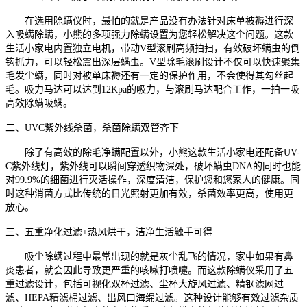
在选用除螨仪时，最怕的就是产品没有办法针对床单被褥进行深
入吸螨除螨，小熊的多项强力除螨设置为您轻松解决这个问题。这款
生活小家电内置独立电机，带动
V型滚刷
高频拍扫，有效破坏螨虫的倒
钩抓力，可以轻松震出深层螨虫
。
V型除毛滚刷设计不仅可以快速聚集
毛发尘螨，同时对被单床褥还有一定的保护作用，不会使得其勾丝起
毛。吸力马达可以达到12Kpa的吸力，与滚刷马达配合工作，一拍一吸
高效除螨吸螨。
二、
UVC紫外线杀菌，杀菌除螨双管齐下
除了有高效的除毛净螨配置以外，小熊这款生活小家电还配备
UV-
C紫外线灯，紫外线可以瞬间穿透织物深处，破坏螨虫DNA的同时也能
对99.9%的细菌进行灭活操作，
深度
清洁
，保护您和您家人的健康
。
同
时这种
消菌方式比传统的日光照射更加有效，
杀菌效率更高，使用更
放心
。
三
、
五重净化过滤
+热风烘干，洁净生活触手可得
吸尘除螨过程中最常出现的就是灰尘乱飞的情况，家中如果有鼻
炎患者，就会因此导致更严重的咳嗽打喷嚏。而这款除螨仪
采用了
五
重过滤设计，包括
可视化双杯过滤
、
尘杯大旋风过滤、精钢滤网过
滤、
HEPA
精滤棉过滤
、
出风口海绵过滤
。这种设计能够有效
过滤杂质