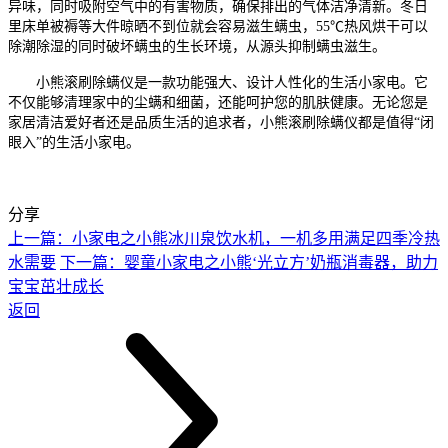
异味
，同时吸附空气中的有害物质，确保
排出的气体洁净清新。冬日
里床单被褥等大件晾晒不到位就会容易滋生螨虫，
55℃热风烘干可以
除潮除湿的同时破坏螨虫的生长环境，从源头抑制螨虫滋生。
小熊滚刷除螨仪是一款功能强大、设计人性化的生活小家电。它
不仅能够清理家中的尘螨和细菌，还能呵护您的肌肤健康。无论您是
家居清洁爱好者还是品质生活的追求者，小熊滚刷除螨仪都是值得
“闭
眼入”的生活小家电。
分享
上一篇：小家电之小熊冰川泉饮水机，一机多用满足四季冷热
水需要
下一篇：婴童小家电之小熊‘光立方’奶瓶消毒器，助力
宝宝茁壮成长
返回