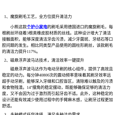
1、
魔旋刷毛工艺，
全方位提升清洁力
小
熊
这款
个护小家电
的刷毛采用
德国进口
的魔旋刷毛，每
根刷丝环绕着
3根类橡皮胶材质的丝线。这种设计增
大
了清洁
接触面积，
能够深度清洁牙齿污渍，减少牙菌斑、牙结石等口
腔问题的发生。相比同类型产品使用的圆柱形刷丝，该款刷毛
的清洁力提升
117%。
2、
磁悬浮声波马达技术，
清洁效率一键提升
磁悬浮声波马达作为电动牙刷的核心组件，提供了高效且
稳定的动力。每分钟
40800次的震动频率意味着其刷牙效率远
超手动牙刷，能够深入牙缝和口腔盲区，清除难以触及的
污渍
和食物残渣。
14°摆角的稳定摆动，既能够确保足够的清洁力
度，又不会因为过于激烈而引起
牙齿
不适。此外，这种稳定的
设计还能有效减少使用过程中的手臂麻木感，让刷牙过程更加
舒适。
3、
多
种
模式
任您选择
，满足多种洁齿需求