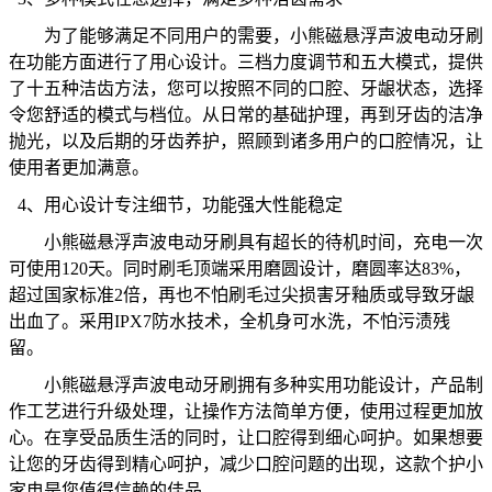
为了能够满足不同用户的需要，小熊磁悬浮声波电动牙刷
在功能方面进行了用心设计。
三档力度调节和五大模式，
提供
了十五种洁齿方法，
您可以按照不同的口腔、牙龈状态
，
选择
令您舒适的模式与档位
。从日常的基础护理，再到牙齿的洁净
抛光，以及后期的牙齿养护，照顾到诸多用户的口腔情况，让
使用者更加满意。
4、
用心设计专注细节，功能强大性能稳定
小熊磁悬浮声波电动牙刷具有超长的待机时间，
充电一次
可使用
120天。同时刷毛顶端采用磨圆设计，磨圆率达83%，
超过国家标准2倍，再也不怕刷毛过尖损害牙釉质或导致牙龈
出血了。
采用
IPX7防水技术，
全机身可水洗，不怕污渍残
留。
小熊磁悬浮声波电动牙刷拥有多种
实用
功能设计，产品制
作工艺进行升级处理，让操作方法简单方便，使用过程更加放
心。在享受品质生活的同时，让口腔得到细心呵护。如果想要
让您的牙齿得到精心呵护，减少口腔问题的出现，这款
个护小
家电
是您值得信赖的佳品。