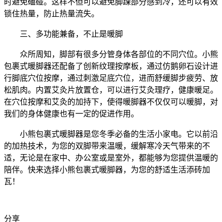
时避免磕碰。这样不但可以避免脚踝部分感到冷，还可以有效
锁住热量，防止热量流失。
三、
多功能兼备，不止是暖脚
众所周知，脚部有很多分管身体各部位的不同穴位。
小熊
包裹式暖脚器还配备了创新纹理按摩板，通过仿
鹅卵石设计进
行
脚底穴位按摩，
通过刺激足底穴位，进而舒缓脚步疲劳、放
松肌肉
。
内置艾灸片放置仓，可以进行艾灸理疗，健康暖足。
在穴位按摩和艾灸的加持下，使得暖脚器不仅仅可以暖脚，对
我们的身体健康也有一定的促进作用。
小熊包裹式暖脚器是您冬季必备的
生活小家电
。它
以前沿
的加热技术，为您的双脚带来温暖，缓解寒冷天气带来的不
适
，
无论是在家中、办公室或是室外，都能够为您提供温暖的
陪伴。快来选择小熊包裹式暖脚器，
为您的舒适生活添砖加
瓦
！
分享