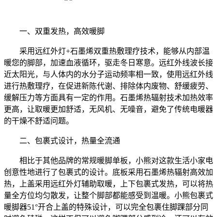
一、
双重发热，高效暖脚
采用
远红外灯
+石墨烯双重热敷理疗技术，能够
从内部
温
暖您的脚部，加速血液循环，
驱走冬日寒意
。远红外线
波长接
近太阳光，与人体内的水分子运动频率相一致，使用远红外线
进行
热敷
理疗，在
促进新陈代谢、排除体内废物、舒缓疲劳、
缓解压力等
方面具有一定的
作用。石墨烯热辐射技术
加热效率
更高，
让取暖更加舒适，无风机、无噪音，避免了传统电暖器
的干燥不舒适问题。
二、
包裹式设计，热量全流通
相比于其他品牌的常规暖脚单板，小熊对这款生活小家电
创意性地进行了包裹式的设计。底板采用石墨烯热辐射高效加
热，上盖采用远红外灯辅助取暖，上下包裹式发热，可以将热
量全方位均匀散发，让整个脚部都能感受到温暖。小熊包裹式
暖脚器
51°开合上盖的特殊设计，可以完全包裹住脚踝部分同