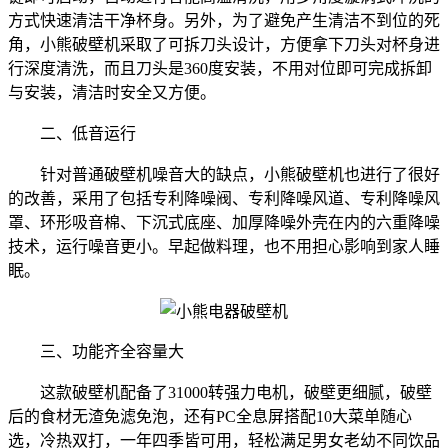
方式快速清洁干净杯身。另外，为了避免产生清洁不到位的死
角，
小熊破壁机
采取了可拆刀头设计，方便拿下刀头对杯身进
行深度清洗，而且刀头是
360度安装，不用对位
即可完成拆卸
与安装
，
清洁时安全又方便。
二、低音运行
针对普通破壁机噪音大的缺点，小熊破壁机也进行了很好
的改善，采用了包括专利降噪阀、专利降噪风道、专利降噪风
罩、环形吸音棉、下沉式底座、加厚降噪外壳在内的六重降噪
技术，
运行噪音更小。早起做料理，也不用担心影响到
家人睡
眠
。
三、功能齐全容量大
这款破壁机配备了
31000转强力电机，破壁更细腻，破壁
后的食材无渣免滤免泡，还有PC全息屏搭配10大菜单随心
选，冷热双打，一年四季皆可用，轻松满足男女老幼不同饮品