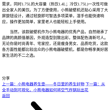
需求
，
同时
1.75L
的大容量（
热饮
1.4L；冷饮1.75L)
一次性可做
出全家人的美饮
。
为了方便使用，
小熊破壁机
还贴心采用了
大
屏旋钮
设计
，
通过
轻旋
即可
智选多项菜单，湿手也能快速响
应
，
操作更加简单，
家里老人
也能轻松上手使用
。
当然，
该款
破壁机作为小熊电器的优秀产品，自然继承了
品牌的高颜值基因
，外观造型别致
出彩，
整体配色清新可人
。
无论你是时尚青年、
宅家
控，还是瘦身男女、品质吃货，这款
各方面性能都比较出众的小熊电器破壁机，都是你畅享美好
居
家
生活的不二之选。
分享
上一篇：小熊电器养生壶——冬日里的养生好物
下一篇：从
全手动到可视化，小熊电器如何将空气炸锅玩出花
返回