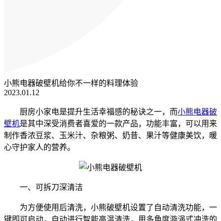
小熊电器破壁机给你不一样的料理体验
2023.01.12
厨房小家电是提升生活幸福感的秘诀之一，而
小熊电器破
壁机
是其中
深受消费者喜爱的一款产品，功能丰富，可以用来
制作香浓豆浆、玉米汁、杂粮粥、奶昔、果汁
等
健康美饮
，
暖
心守护家人的营养。
一、
可拆刀深清洁
为方便使用后清洗，
小熊破壁机
设置了自动清洗功能，
一
键
即可
启动
，
自动进行
智能高温清洗，
用
多角度漩涡式冲洗
的