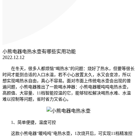
小熊电器电热水壶有哪些实用功能
2022.12.12
在冬天
，
很多人都
烦恼
“喝热水”的问题
：
烧好了热水
，
但
要等很长
时间才
能
到合适
的入口
水温
，
若不小心
放置
太久
，
水又会变凉
，所以
想实现喝热水自由，真心不容易。面对市面上传统电水壶会出现的普
遍问题，
小
熊电器推出
了
一款喝水神器
：
小熊电器
暖吨吨
电热水壶
，
高颜值、大容
量
、
11档智能控温
的它
，
能够轻松
解决喝热水难、水温
难以控制
等
问题，省时省力又省心
。
1、简单便捷，温度可控
这款
小熊电器
“暖吨吨”电热水
壶，
1次烧开后，可实现
11
档精准控