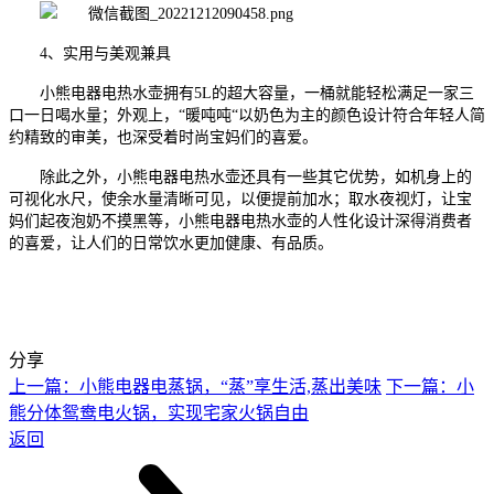
4、实用与美观兼具
小熊电器电
热水壶
拥有
5L
的超大
容量，
一桶就能轻松满足一家三
口一日喝水量
；
外观
上
，
“暖吨吨“
以奶色为主的颜色设计
符合年轻人简
约精致的审美
，
也深受着时尚宝妈们的喜爱。
除此之外，小熊电器电
热水壶
还具有一些其它优势
，如机身上的
可视化水尺，使余水量清晰可见，以便提前加水；取水夜视灯，让宝
妈们起夜泡奶不摸黑等，小熊电器电热水壶的人性化设计深得消费者
的喜爱，让人们的日常饮水更加健康、有品质。
分享
上一篇：小熊电器电蒸锅，“蒸”享生活,蒸出美味
下一篇：小
熊分体鸳鸯电火锅，实现宅家火锅自由
返回