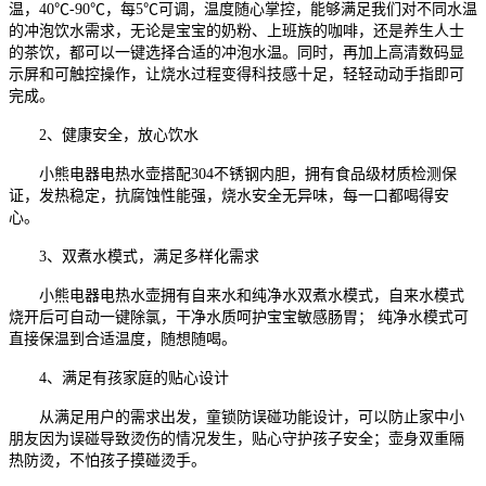
温
，
40
℃-
90℃
，
每
5℃可调
，
温度随心掌控，
能够
满足
我们对不同水温
的冲泡饮水
需求
，
无论是宝宝的奶粉
、
上班族的咖啡
，
还是
养生人士
的茶饮
，
都可以一键选择
合适的冲泡水温。
同时
，
再加上高清数码显
示屏
和
可触控操作
，
让烧水过程变得
科技感十足
，
轻轻动动手指即可
完成
。
2、健康安全，放心饮水
小熊电器电
热水壶搭配
3
04不锈钢内胆，
拥有
食品级材质检测保
证
，
发热稳定，抗腐蚀性能强，
烧水安全无异味，每一口都喝得安
心。
3、双煮水模式，满足多样化需求
小熊电器电热水壶拥有
自来水和纯净水
双
煮水模式，
自来水
模式
烧开后
可
自动一键
除氯，
干净水质呵护宝宝敏感肠胃
；
纯净水
模式可
直接保温到合适温度，
随想随喝
。
4、
满足有孩家庭的贴心设计
从满足用户的需求出发，童锁防误碰功能设计，可以防止家中小
朋友因为误碰导致烫伤的情况发生，贴心守护孩子安全；壶身双重隔
热防烫，不怕孩子摸碰烫手。