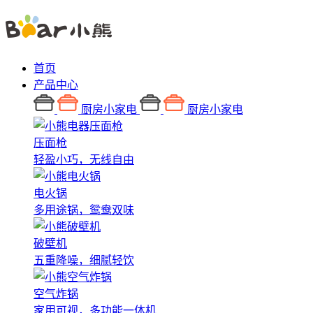
首页
产品中心
厨房小家电
厨房小家电
压面枪
轻盈小巧，无线自由
电火锅
多用途锅，鸳鸯双味
破壁机
五重降噪，细腻轻饮
空气炸锅
家用可视，多功能一体机