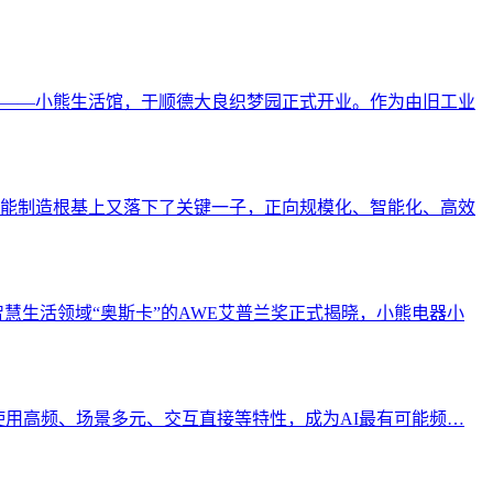
店——小熊生活馆，于顺德大良织梦园正式开业。作为由旧工业
智能制造根基上又落下了关键一子，正向规模化、智能化、高效
智慧生活领域“奥斯卡”的AWE艾普兰奖正式揭晓，小熊电器小
使用高频、场景多元、交互直接等特性，成为AI最有可能频…