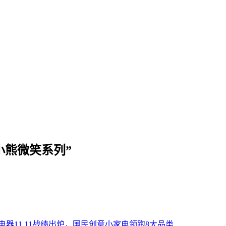
小熊微笑系列”
电器11.11战绩出炉，国民创意小家电领跑8大品类