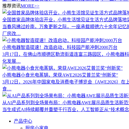
推荐资讯
MORE>>
全国首家品牌体验店开业，小熊生活馆见证生活方式品牌落地
当春风拂过岭南，万象更新之际，一座承载顺德六十余年记忆的
厂房改…
小熊电器智造提速！改造启动，科技园产能冲刺2000万台
3月17日，在佛山市顺德区勒流街道连富三路园区，小熊电器
化发展…
小熊电器小食光电蒸锅，荣获AWE2026艾普兰奖“创新奖”
3月12日，2026年中国家电及消费电子博览会（AWE202
食…
从AI产品系列到全场景布局：小熊电器AWE展示品质生活新范
当生成式AI持续颠覆并重塑千行百业，人工智能正从“技术概
产品中心
厨房小家电