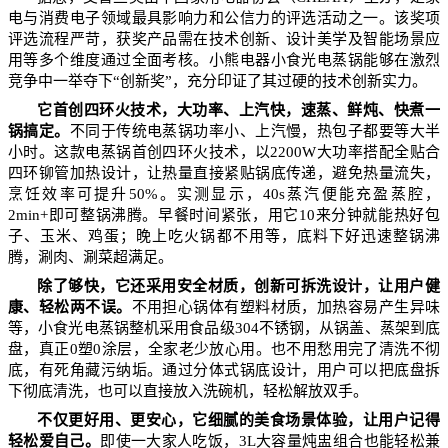
电与消费电子领域最具影响力和公信力的评选活动之一。该奖项
评选流程严苛，获奖产品需在技术创新、设计美学及智能场景应
用等多个维度通过全面考核。小熊电器小食光电蒸锅能够在激烈
竞争中一举夺下“创新奖”，充分印证了其过硬的技术创新实力。
它首创四环火技术，大功率、上汽快，速蒸、鲜炖、快煮一
锅搞定。
不同于传统电蒸锅功率小、上汽慢，热包子都要等大半
小时。这款电蒸锅
首创四环火技术，以2200W大功率搭配全贴合
四环铆管加热设计，让热量直接紧贴锅底传递，避免热量流失，
烹饪效率可提升50%。实测显示，40s蒸汽便能充盈蒸腔，
2min+即可整锅沸腾。早餐时间紧张，用它10来分钟就能热好包
子、玉米、鸡蛋；晚上吃火锅都不用等，底料下好迅速整锅沸
腾，涮肉、涮菜超满足。
除了够快，它还采用安全材质，创新可拆洗设计，让用户健
康、轻松两不误。
不用担心锅体有塑料材质，加热容易产生异味
等，小食光电蒸锅整机采用食品级304不锈钢，从锅盖、蒸架到底
盘，真正0塑0涂层，全家老少放心用。也不用愁用完了清洗不彻
底，有死角藏污纳垢。通过分体式锅底设计，用户可以把底盘拆
下彻底清洗，也可以直接放入洗碗机，轻松解放双手。
不仅更好用、更安心，它细腻的美食场景体验，让用户记得
轻松爱自己。
即使一大家人吃饭，3L大容量炖盅组合也能轻松兼