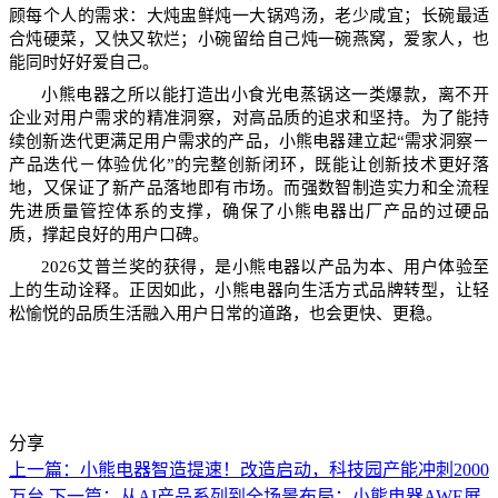
顾每个人的需求：大炖盅鲜炖一大锅鸡汤，老少咸宜；长碗最适
合炖硬菜，又快又软烂；小碗留给自己炖一碗燕窝，爱家人，也
能同时好好爱自己。
小熊电器之所以能打造出小食光电蒸锅这一类爆款，离不开
企业对用户需求的精准洞察，对高品质的追求和坚持。为了能持
续创新迭代更满足用户需求的产品，小熊电器建立起“需求洞察－
产品迭代－体验优化”的完整创新闭环，既能让创新技术更好落
地，又保证了新产品落地即有市场。而强数智制造实力和全流程
先进质量管控体系的支撑，确保了小熊电器出厂产品的过硬品
质，撑起良好的用户口碑。
2026
艾普兰奖的获得，是小熊电器以产品为本、用户体验至
上的生动诠释。正因如此，小熊电器向生活方式品牌转型，让轻
松愉悦的品质生活融入用户日常的道路，也会更快、更稳。
分享
上一篇：小熊电器智造提速！改造启动，科技园产能冲刺2000
万台
下一篇：从AI产品系列到全场景布局：小熊电器AWE展