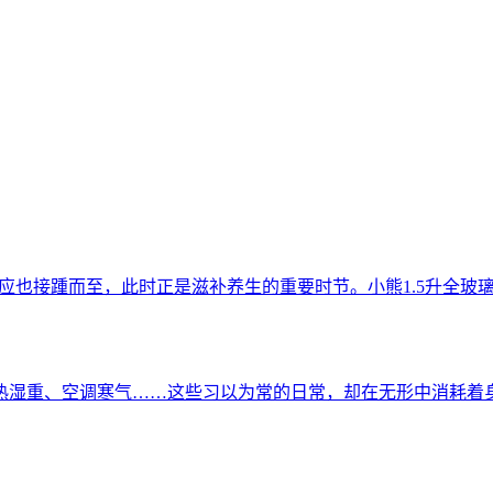
反应也接踵而至，此时正是滋补养生的重要时节。小熊1.5升全
热湿重、空调寒气……这些习以为常的日常，却在无形中消耗着