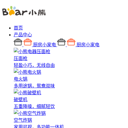
首页
产品中心
厨房小家电
厨房小家电
压面枪
轻盈小巧，无线自由
电火锅
多用途锅，鸳鸯双味
破壁机
五重降噪，细腻轻饮
空气炸锅
家用可视，多功能一体机