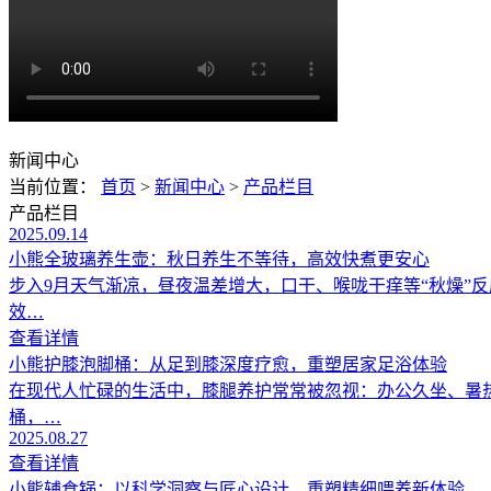
新闻中心
当前位置：
首页
>
新闻中心
>
产品栏目
产品栏目
2025.09.14
小熊全玻璃养生壶：秋日养生不等待，高效快煮更安心
步入9月天气渐凉，昼夜温差增大，口干、喉咙干痒等“秋燥”
效…
查看详情
小熊护膝泡脚桶：从足到膝深度疗愈，重塑居家足浴体验
在现代人忙碌的生活中，膝腿养护常常被忽视：办公久坐、暑
桶，…
2025.08.27
查看详情
小熊辅食锅：以科学洞察与匠心设计，重塑精细喂养新体验