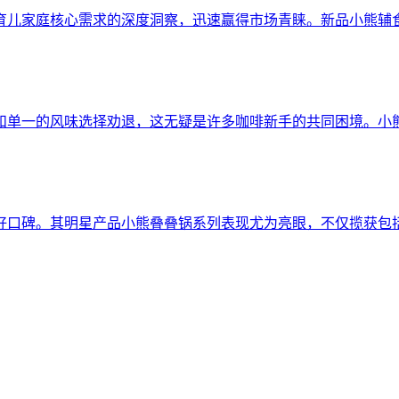
育儿家庭核心需求的深度洞察，迅速赢得市场青睐。新品小熊辅食
和单一的风味选择劝退，这无疑是许多咖啡新手的共同困境。小
口碑。其明星产品小熊叠叠锅系列表现尤为亮眼，不仅揽获包括20