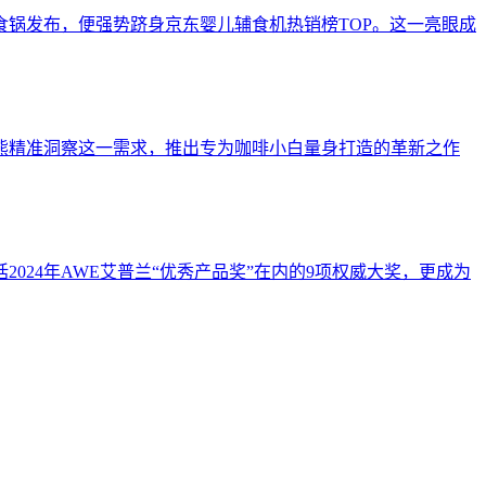
锅发布，便强势跻身京东婴儿辅食机热销榜TOP。这一亮眼成
熊精准洞察这一需求，推出专为咖啡小白量身打造的革新之作
24年AWE艾普兰“优秀产品奖”在内的9项权威大奖，更成为