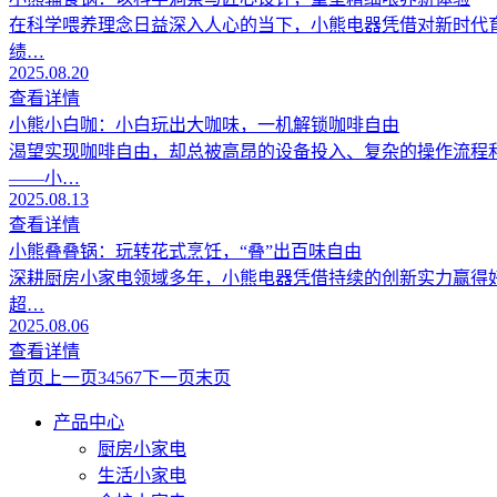
在科学喂养理念日益深入人心的当下，小熊电器凭借对新时代
绩…
2025.08.20
查看详情
小熊小白咖：小白玩出大咖味，一机解锁咖啡自由
渴望实现咖啡自由，却总被高昂的设备投入、复杂的操作流程
——小…
2025.08.13
查看详情
小熊叠叠锅：玩转花式烹饪，“叠”出百味自由
深耕厨房小家电领域多年，小熊电器凭借持续的创新实力赢得好
超…
2025.08.06
查看详情
首页
上一页
3
4
5
6
7
下一页
末页
产品中心
厨房小家电
生活小家电