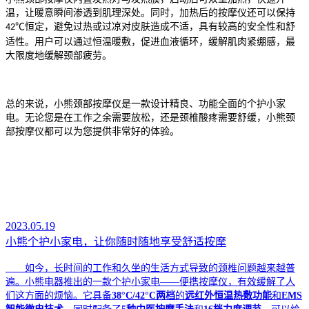
温，让暖意瞬间渗透到肌理深处。
同时，加热后的
按摩仪还可以保持
℃
恒定
，
避免过热或过凉对皮肤造成不适，具有较高的安全性和舒
42
适性。用户可以通过恒温暖敷，促进血液循环，缓解肌肉紧绷感，最
大限度地缓解颈部疲劳。
总的来说，小熊颈部按摩仪是一款设计精良、功能全面的个护小家
电。无论您是在工作之余需要放松，还是颈椎酸疼需要舒缓，小熊颈
部按摩仪都可以为您提供非常好的体验。
2023.05.19
小熊个护小家电，让你随时随地享受舒适按摩
如今
，
长时间的工作和久坐的生活方式导致的颈椎问题越来越普
遍。小熊电器推出的一款
个护小家电
——
便携按摩仪
，
有效缓解了人
们这方面的烦恼。它
具备
38°C/42°C
两档
的
远红外
恒温
热敷功能
和
EMS