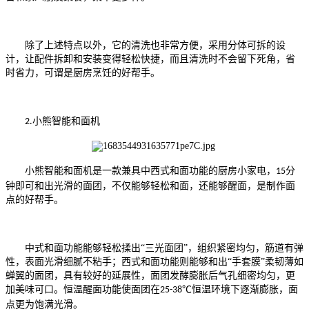
除了上述特点以外，它的清洗也非常方便，采用分体可拆的设
计，让配件拆卸和安装变得轻松快捷，而且清洗时不会留下死角，省
时省力，可谓是厨房烹饪的好帮手。
小熊智能和面机
2.
小熊智能和面机是一款兼具中西式和面功能的厨房小家电，
分
15
钟即可和出光滑的面团，不仅能够轻松和面，还能够醒面，是制作面
点的好帮手。
中式和面功能能够轻松揉出
“三光面团”，组织紧密均匀，筋道有弹
性，表面光滑细腻不粘手；西式和面功能则能够和出“手套膜”柔韧薄如
蝉翼的面团，具有较好的延展性，面团发酵膨胀后气孔细密均匀，更
加美味可口。
恒温
醒面
功能
使
面团在
℃恒温环境下逐渐膨胀，
面
25-38
点更为饱满光滑。