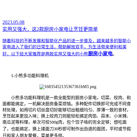
2023.05.08
实用又强大，这2款厨房小家电让烹饪更简单
随着科技的不断发展和智能化产品的进一步普及，越来越多的智能小
家电进入了我们的日常生活，帮助解放双手，为生活带来便利和美
厨房小家电
好，以下给大家推荐是两款实用又强大的小熊
。
小熊多功能料理机
1.
小熊多功能料理机是一款全能型的厨房小家电，切菜、绞肉、和
面都能搞定，一机解决厨房备菜烦恼。多种配件切换即可完成不同食
材处理，如用切片切丝盘切好能够切出粗细均匀、厚薄一致的食材，
烹饪起来更加入味；换上绞肉刀则能轻松搞定肉馅、蒜末、小米辣、
南瓜泥等料理，单次可绞
肉，包个饺子啥的完全足够；想吃面
500g
了，也能搞定，换上揉面刀
秒即可制作出劲道的面团，平时或节假
30
日和家人朋友聚餐，菜单更多样。