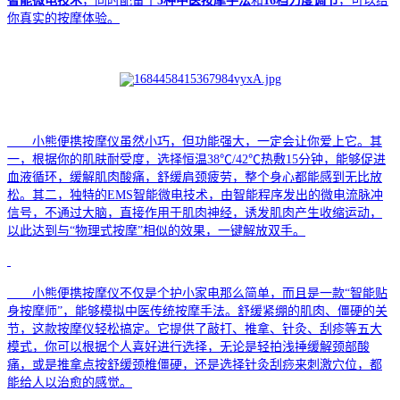
智能微电技术
，同时配备了
5种中医按摩手法
和
16档力度调节
，可以给
你真实的按摩体验。
小熊便携按摩仪
虽然小巧，但功能强大，一定会让你爱上它。
其
一，根据你的肌肤耐受度，选择恒温
38℃/42℃热敷15分钟，能够促进
血液循环，缓解肌肉酸痛，舒缓肩颈疲劳，整个身心都能感到无比放
松。其二，独特的EMS智能微电技术，由智能程序发出的微电流脉冲
信号，不通过大脑，直接作用于肌肉神经，诱发肌肉产生收缩运动，
以此达到与“物理式按摩”相似的效果，一键解放双手
。
小熊便携按摩仪
不仅是个护小家电那么简单，而且
是一款
“
智能贴
身按摩师
”
，
能够模拟中医传统按摩手法
。舒缓紧绷的肌肉、僵硬的关
节，这款按摩仪轻松搞定。它提供了敲打、推拿、针灸、刮疹等五大
模式，
你可以
根据个人喜好进行选择
，
无论
是
轻拍浅捶缓解颈部酸
痛，
或是
推拿点按
舒缓颈椎僵硬
，
还是
选择针灸刮痧来刺激穴位，都
能给人以治愈的感觉。