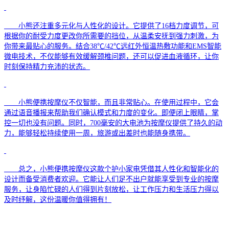
小熊还注重多元化与人性化的设计。它提供了
16档力度调节，可
根据你的耐受力度
更改你所需要的
挡位
，从温柔安抚到强力刺激，为
你带来最贴心的服务。
结合
38℃
/
4
2
℃
远红外
恒温
热敷功能
和
EMS智能
微电技术
，不仅能够有效缓解颈椎问题，还可以促进血液循环，让你
时刻保持
精力充沛
的状态。
小熊便携按摩仪
不仅智能，而且非常贴心。在使用过程中，它会
通过语音播报来帮助我们确认模式和力度的变化。即便闭上眼睛，掌
控一切也没有问题。同时，
700毫安的大电池为按摩仪提供了持久的动
力，能够轻松持续使用一周，旅游或出差时也能随身携带。
总之，
小熊便携按摩仪
这款个护小家电
凭借其人性化和智能化的
设计而备受消费者欢迎。它
能
让人们
足不出户
就能享受到专业的按摩
服务
，
让身陷忙碌的人们得到片刻放松，让
工作
压力
和生活压力
得以
及时纾解，
这份
温暖你值得拥有
！