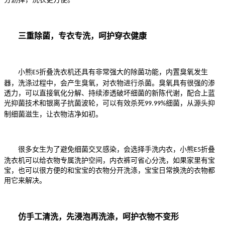
三重除菌，专衣专洗，呵护穿衣健康
小熊
折叠洗衣机还具有非常强大的除菌功能，内置臭氧发生
E5
器，洗涤过程中，会产生臭氧，对衣物进行杀菌。臭氧具有很强的渗
透力，可以直接氧化分解、持续渗透破坏细菌的新陈代谢，配合上蓝
光抑菌技术和银离子抗菌波轮，可以有效杀死
细菌，从源头抑
99.99%
制细菌滋生，让衣物洁净如初。
很多女生为了避免细菌交叉感染，会选择手洗内衣，小熊
折叠
E5
洗衣机可以给衣物专属洗护空间，内衣裤可省心分洗，如果家里有宝
宝，也可以很方便的和宝宝的衣物分开洗涤，宝宝日常换洗的衣物都
用它来解决。
仿手工清洗，先浸泡再洗涤，呵护衣物不变形