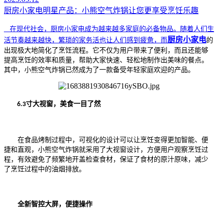
厨房小家电明星产品：小熊空气炸锅让您更享受烹饪乐趣
在现代社会，厨房小家电成为越来越多家庭的必备物品。随着人们生
厨房小家电
活节奏越来越快，繁琐的家务活也让人们感到疲惫，而
的
出现极大地简化了烹饪流程。它不仅为用户带来了便利，而且还能够
提高烹饪的效率和质量，帮助大家快速、轻松地制作出美味的餐点。
其中，小熊空气炸锅已然成为了一款备受年轻家庭欢迎的产品。
寸大视窗，美食一目了然
6.3
在食品烤制过程中，可视化的设计可以让烹饪变得更加智能、便
捷和直观，小熊空气炸锅就采用了大视窗设计，方便用户观察烹饪过
程，有效避免了频繁地开盖检查食材，保证了食材的原汁原味，减少
了烹饪过程中的油烟排放。
全新智控大屏，便捷操作