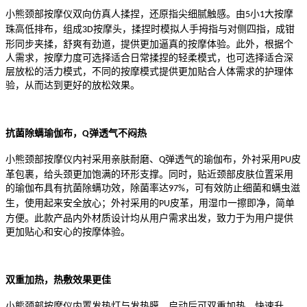
小熊颈部按摩仪双向仿真人揉捏，还原指尖细腻触感。由
小
大按摩
5
1
珠高低排布，组成
按摩头，揉捏时模拟人手拇指与对侧四指，成钳
3D
形同步夹揉，舒爽有劲道，提供更加逼真的按摩体验。此外，根据个
人需求，按摩力度可选择适合日常揉捏的轻柔模式，也可选择适合深
层放松的活力模式，不同的按摩模式提供更加贴合人体需求的护理体
验，从而达到更好的放松效果。
抗菌除螨瑜伽布，
弹透气不闷热
Q
小熊颈部按摩仪内衬采用亲肤耐磨、
弹透气的瑜伽布，外衬采用
皮
Q
PU
革包裹，给头颈更加饱满的环形支撑。
同时，贴近颈部皮肤位置采用
的瑜伽布具有抗菌除螨功效，除菌率达
，可有效防止细菌和螨虫滋
97%
生，使用起来
安全放心
；外衬采用的
皮革，用湿巾一擦即净，简单
PU
方便。此款产品内外材质设计均从用户需求出发，致力于为用户提供
更加贴心和安心的
按摩体验。
双重加热，热敷效果更佳
小熊颈部按摩仪内置发热灯与发热膜，启动后可双重加热，快速升