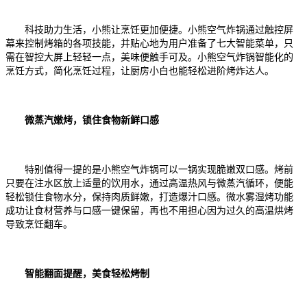
科技助力生活，小熊让烹饪更加便捷。小熊空气炸锅通过触控屏
幕来控制烤箱的各项技能，并贴心地为用户准备了七大智能菜单，只
需在智控大屏上轻轻一点，美味便触手可及。小熊空气炸锅智能化的
烹饪方式，简化烹饪过程，让
厨房小白也能轻松进阶烤炸达人
。
微蒸汽嫩烤，锁住食物新鲜口感
特别值得一提的是
小熊空气炸锅
可以一锅实现脆嫩双口感。
烤前
只要在注水区放上适量的饮用水，
通过高温热风与微蒸汽循环
，
便能
轻松锁住食物水分，保持
肉质鲜嫩
，打造爆汁口感。微
水雾湿烤功能
成功
让食材营养与口感一键保留，再也不用担心因为过久的高温烘烤
导致烹饪翻车。
智能翻面提醒，美食轻松烤制